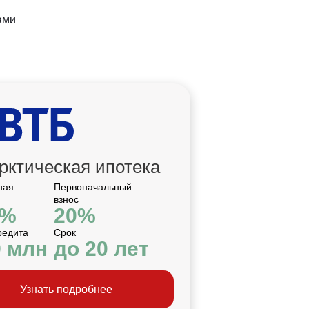
ами
рктическая ипотека
ная
Первоначальный
взнос
2%
20%
редита
Срок
9 млн
до 20 лет
Узнать подробнее