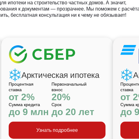
я ипотеки на строительство частных домов. А значит,
бования к документам — прозрачнее. Мы поможем с расчёт
ить, бесплатная консультация ни к чему не обязывает!
Арктическая ипотека
А
Процентная
Первоначальный
Процент
ставка
взнос
ставка
от 2%
20%
от 
Сумма кредита
Срок
Сумма к
до 9 млн
до 20 лет
до 
Узнать подробнее