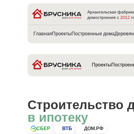
Архангельская фабрик
домостроения с
2012
г
Главная
Проекты
Построенные дома
Деревян
Проекты
Построен
Строительство 
в ипотеку
СБЕР
ВТБ
ДОМ.РФ