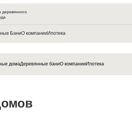
а деревянного
ода
ные Бани
О компании
Ипотека
ные дома
Деревянные бани
О компании
Ипотека
домов