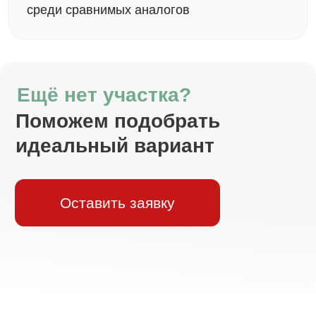
строительства.
Семейная ипотека
Процентная
Первоначальный взнос
25%
ставка
6%
Сумма кредита
Срок
до 6 млн
до 30 лет
Узнать подробнее