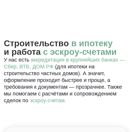
Арктическая
ипотека
Процентная
Первоначальный взнос
20%
ставка
от 2%
Сумма кредита
Срок
до 9 млн
до 20 лет
Узнать подробнее
Арктическая
ипотека
Процентная
Первоначальный взнос
20%
ставка