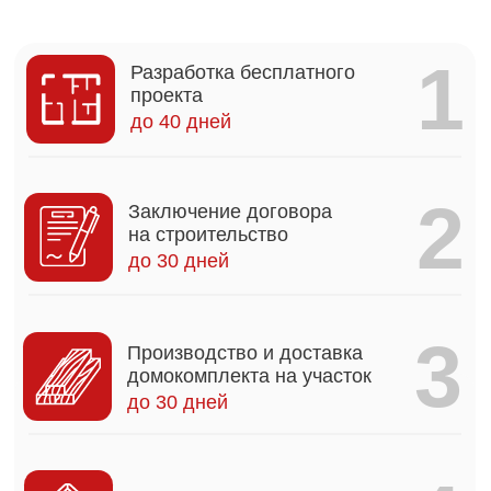
4
Строительство
3-4 месяца
5
Монтаж инженерных
коммуникаций
1-2 месяца
6
Чистовая отделка дома
2-3 месяца
Наши гарантии
Мы
подписываемся под всеми
пунктами и
готовы ответить
перед