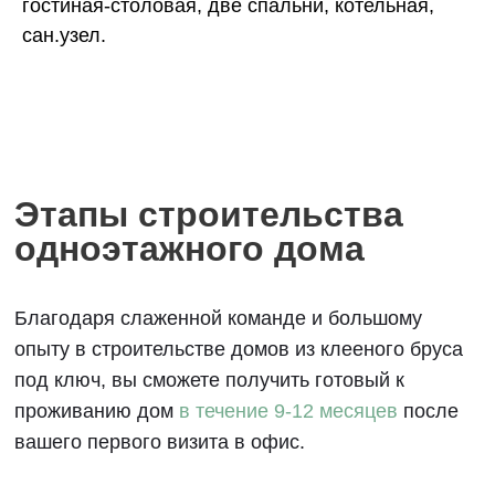
Благодаря слаженной команде и большому
гостиная-столовая, две спальни, котельная,
опыту в строительстве домов из клееного бруса
сан.узел.
под ключ, вы сможете получить готовый к
проживанию дом
в течение 9-12 месяцев
после
вашего первого визита в офис.
1
Разработка бесплатного
проекта
до 40 дней
2
Заключение договора
на строительство
до 30 дней
3
Производство и доставка
домокомплекта на участок
до 30 дней