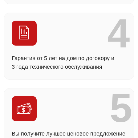
Строительство
в ипотеку
и работа
с эскроу-счетами
У нас есть
аккредитация в крупнейших банках —
Сбер, ВТБ, ДОМ.РФ
(для ипотеки на
строительство частных домов). А значит,
оформление проходит быстрее и проще, а
требования к документам — прозрачнее. Также
мы помогаем с расчётами и сопровождением
сделок по
эскроу-счетам.
Эскроу счет
При строительстве дома мы работаем через
эскроу-счета — специальный банковский
механизм, который
защищает ваши
средства.
Деньги хранятся на специальном
счёте в банке и не передаются нам
до выполнения всех условий договора. Это
означает, что ваши средства
находятся под
защитой банка
на протяжении всего