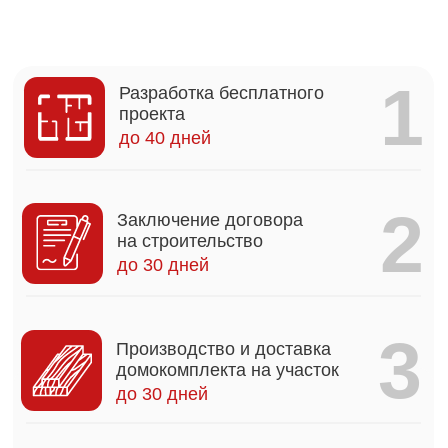
4
Строительство
3-4 месяца
5
Монтаж инженерных
коммуникаций
1-2 месяца
6
Чистовая отделка дома
2-3 месяца
Наши гарантии
Мы
подписываемся под всеми