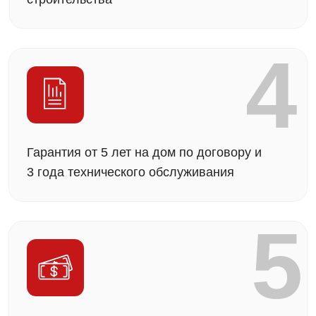
Строительство
в ипотеку
и работа
с эскроу-счетами
У нас есть
аккредитация в крупнейших банках —
Сбер, ВТБ, ДОМ.РФ
(для ипотеки на
строительство частных домов). А значит,
оформление проходит быстрее и проще, а
требования к документам — прозрачнее. Также
мы помогаем с расчётами и сопровождением
сделок по
эскроу-счетам.
Эскроу счет
При строительстве дома мы работаем через
эскроу-счета — специальный банковский
механизм, который
защищает ваши
средства.
Деньги хранятся на специальном
счёте в банке и не передаются нам
до выполнения всех условий договора. Это