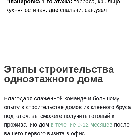
Планировка 1-го этажа:
терраса, крыльцо,
Благодаря слаженной команде и большому
кухня-гостиная, две спальни, сан.узел
опыту в строительстве домов из клееного бруса
под ключ, вы сможете получить готовый к
проживанию дом
в течение 9-12 месяцев
после
вашего первого визита в офис.
1
Разработка бесплатного
проекта
до 40 дней
2
Заключение договора
на строительство
до 30 дней
3
Производство и доставка
домокомплекта на участок
до 30 дней