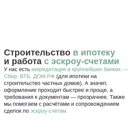
Арктическая
ипотека
Процентная
Первоначальный взнос
20%
ставка
от 2%
Сумма кредита
Срок
до 9 млн
до 20 лет
Узнать подробнее
Арктическая
ипотека
Процентная
Первоначальный взнос