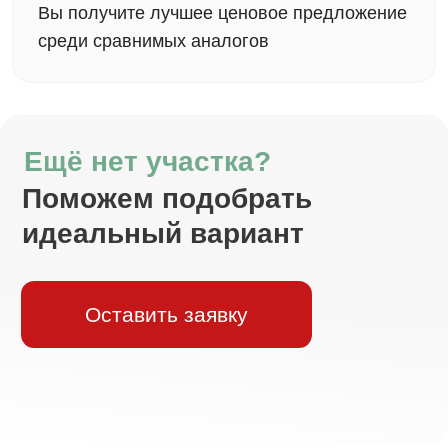
означает, что ваши средства
находятся под
защитой банка
на протяжении всего
строительства.
Семейная ипотека
Процентная
Первоначальный взнос
25%
ставка
6%
Сумма кредита
Срок
до 6 млн
до 30 лет
Узнать подробнее