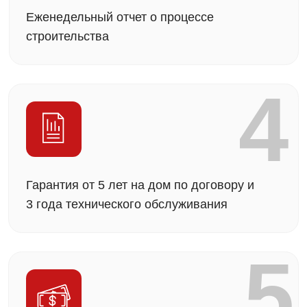
Строительство
в ипотеку
и работа
с эскроу-счетами
У нас есть
аккредитация в крупнейших банках —
Сбер, ВТБ, ДОМ.РФ
(для ипотеки на
строительство частных домов). А значит,
оформление проходит быстрее и проще, а
требования к документам — прозрачнее. Также
мы помогаем с расчётами и сопровождением
сделок по
эскроу-счетам.
Эскроу счет
При строительстве дома мы работаем через
эскроу-счета — специальный банковский
механизм, который
защищает ваши
средства.
Деньги хранятся на специальном