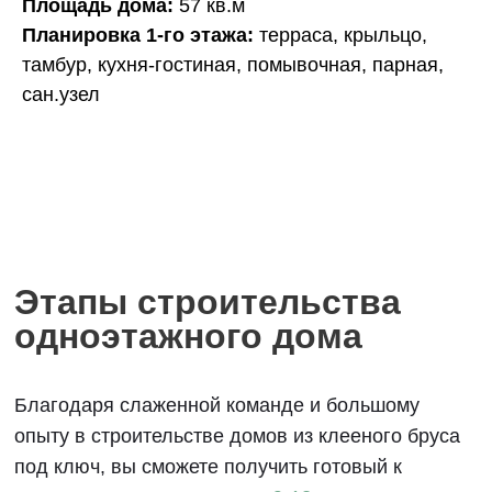
Площадь дома:
57 кв.м
одноэтажного дома
Планировка 1-го этажа:
терраса, крыльцо,
тамбур, кухня-гостиная, помывочная, парная,
Благодаря слаженной команде и большому
сан.узел
опыту в строительстве домов из клееного бруса
под ключ, вы сможете получить готовый к
проживанию дом
в течение 9-12 месяцев
после
вашего первого визита в офис.
1
Разработка бесплатного
проекта
до 40 дней
2
Заключение договора
на строительство
до 30 дней
3
Производство и доставка
домокомплекта на участок