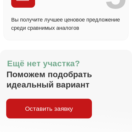
счёте в банке и не передаются нам
до выполнения всех условий договора. Это
означает, что ваши средства
находятся под
защитой банка
на протяжении всего
строительства.
Семейная ипотека
Процентная
Первоначальный взнос
25%
ставка
6%
Сумма кредита
Срок
до 6 млн
до 30 лет
Узнать подробнее