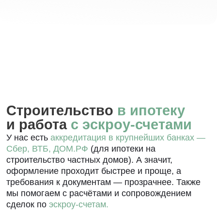
Арктическая
ипотека
Процентная
Первоначальный взнос
20%
ставка
от 2%
Сумма кредита
Срок
до 9 млн
до 20 лет
Узнать подробнее
Арктическая