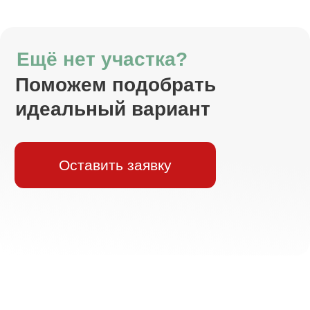
Арктическая
ипотека
Процентная
Первоначальный взнос
20%
ставка
от 2%
Сумма кредита
Срок
до 9 млн
до 20 лет
Узнать подробнее