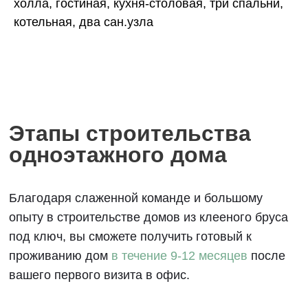
Благодаря слаженной команде и большому
холла, гостиная, кухня-столовая, три спальни,
опыту в строительстве домов из клееного бруса
котельная, два сан.узла
под ключ, вы сможете получить готовый к
проживанию дом
в течение 9-12 месяцев
после
вашего первого визита в офис.
1
Разработка бесплатного
проекта
до 40 дней
2
Заключение договора
на строительство
до 30 дней
3
Производство и доставка
домокомплекта на участок
до 30 дней