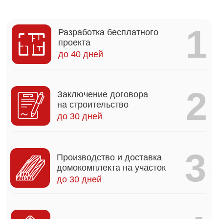
4
Строительство
3-4 месяца
5
Монтаж инженерных
коммуникаций
1-2 месяца
6
Чистовая отделка дома
2-3 месяца
Наши гарантии
Мы
подписываемся под всеми
пунктами и
готовы ответить
перед