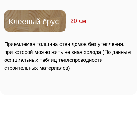
средства.
Деньги хранятся на специальном
счёте в банке и не передаются нам
до выполнения всех условий договора. Это
означает, что ваши средства
находятся под
защитой банка
на протяжении всего
строительства.
Семейная ипотека
Процентная
Первоначальный взнос
25%
ставка
6%
Сумма кредита
Срок
до 6 млн
до 30 лет
Узнать подробнее