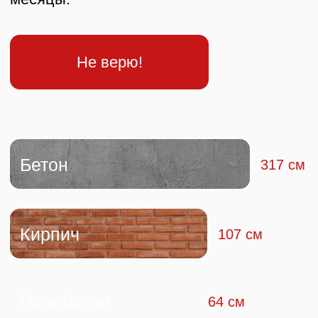
Строительство
в ипотеку
и работа
с эскроу-счетами
У нас есть
аккредитация в крупнейших банках —
Сбер, ВТБ, ДОМ.РФ
(для ипотеки на
строительство частных домов). А значит,
оформление проходит быстрее и проще, а
требования к документам — прозрачнее. Также
мы помогаем с расчётами и сопровождением
сделок по
эскроу-счетам.
Эскроу счет
При строительстве дома мы работаем через
эскроу-счета — специальный банковский
механизм, который
защищает ваши