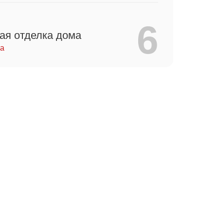
6
ая отделка дома
ца