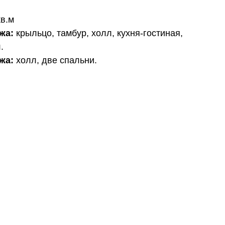
кв.м
жа:
крыльцо, тамбур, холл, кухня-гостиная,
.
ажа:
холл, две спальни.