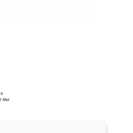
ых
е мы