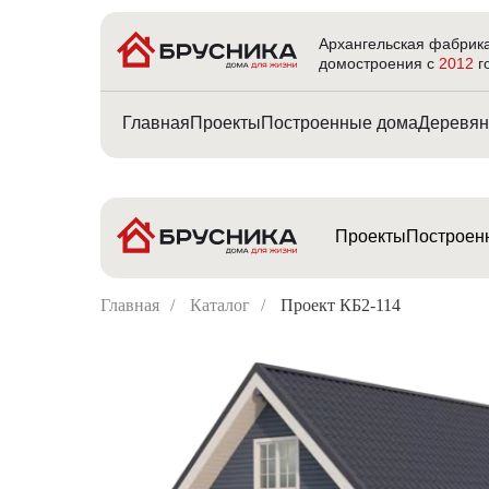
Архангельская фабрик
домостроения с
2012
г
Главная
Проекты
Построенные дома
Деревян
Проекты
Построен
Главная
/
Каталог
/
Проект КБ2-114