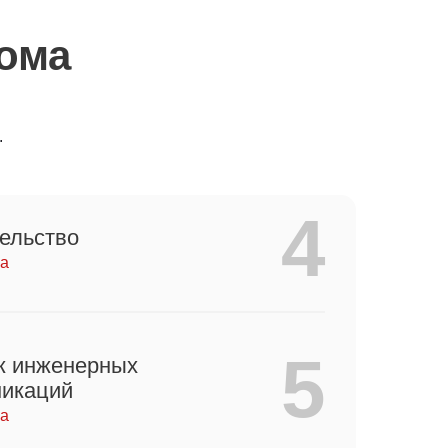
дома
.
4
ельство
ца
5
ж инженерных
икаций
ца