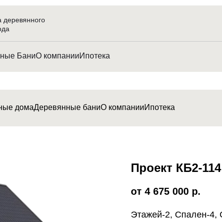
а деревянного
ода
ные Бани
О компании
Ипотека
ные дома
Деревянные бани
О компании
Ипотека
Проект КБ2-114
4 675 000
р.
Этажей-2, Спален-4, 