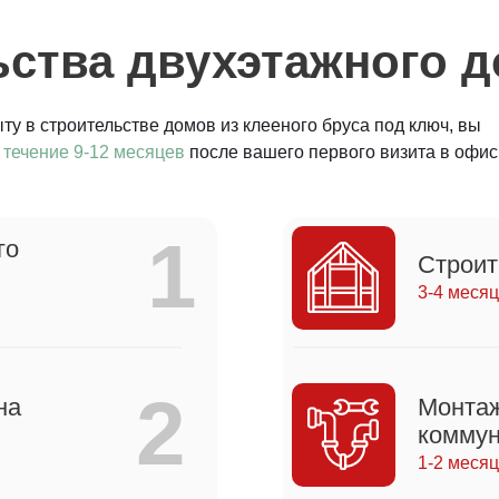
ства двухэтажного 
у в строительстве домов из клееного бруса под ключ, вы
 течение 9-12 месяцев
после вашего первого визита в офис
1
го
Строит
3-4 меся
2
на
Монта
коммун
1-2 меся