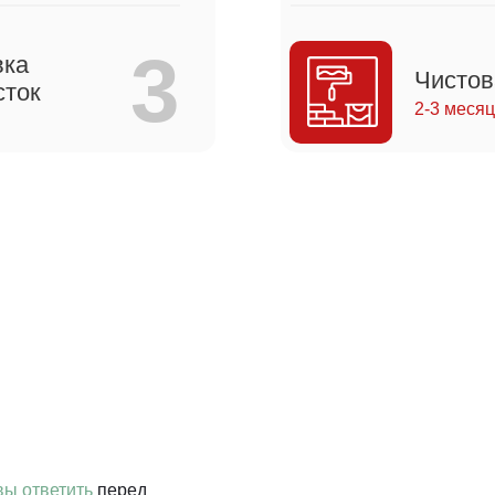
3
вка
Чистов
сток
2-3 меся
вы ответить
перед