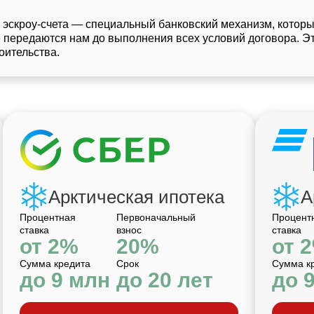
 эскроу-счета — специальный банковский механизм, котор
е передаются нам до выполнения всех условий договора. Эт
оительства.
Арктическая ипотека
А
Процентная
Первоначальный
Процент
ставка
взнос
ставка
от 2%
20%
от 
Сумма кредита
Срок
Сумма к
до 9 млн
до 20 лет
до 