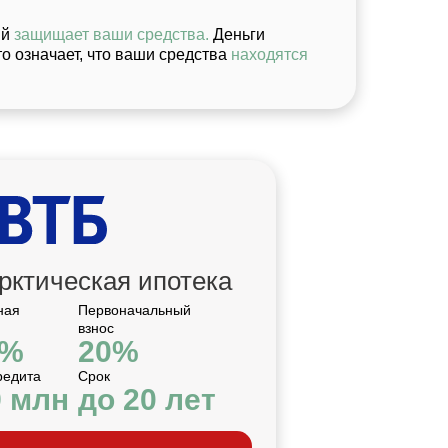
ый
защищает ваши средства.
Деньги
о означает, что ваши средства
находятся
рктическая ипотека
ная
Первоначальный
взнос
2%
20%
редита
Срок
9 млн
до 20 лет