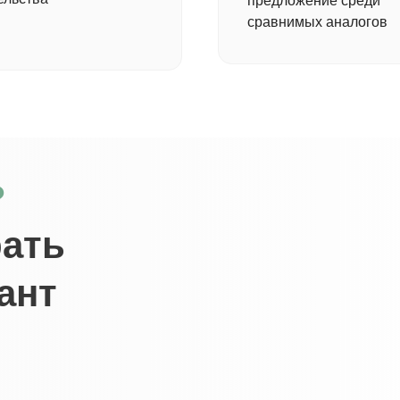
предложение среди
сравнимых аналогов
?
ать
ант