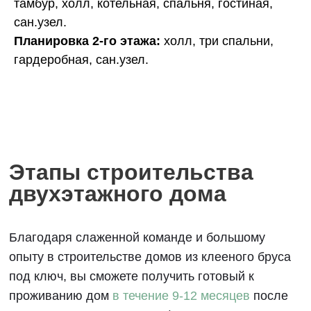
тамбур, холл, котельная, спальня, гостиная,
сан.узел.
Благодаря слаженной команде и большому
Планировка 2-го этажа:
холл, три спальни,
опыту в строительстве домов из клееного бруса
гардеробная, сан.узел.
под ключ, вы сможете получить готовый к
проживанию дом
в течение 9-12 месяцев
после
вашего первого визита в офис.
1
Разработка бесплатного
проекта
до 40 дней
2
Заключение договора
на строительство
до 30 дней
3
Производство и доставка
домокомплекта на участок
до 30 дней