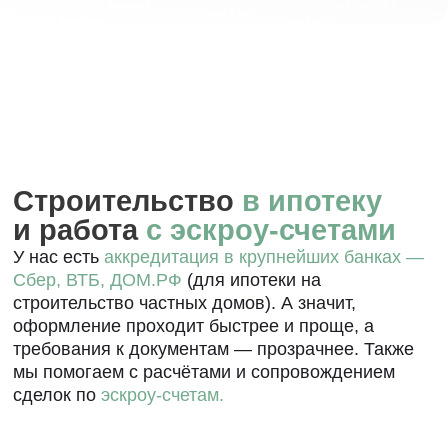
Арктическая
ипотека
Процентная
Первоначальный взнос
20%
ставка
от 2%
Сумма кредита
Срок
до 9 млн
до 20 лет
Узнать подробнее
Арктическая
ипотека