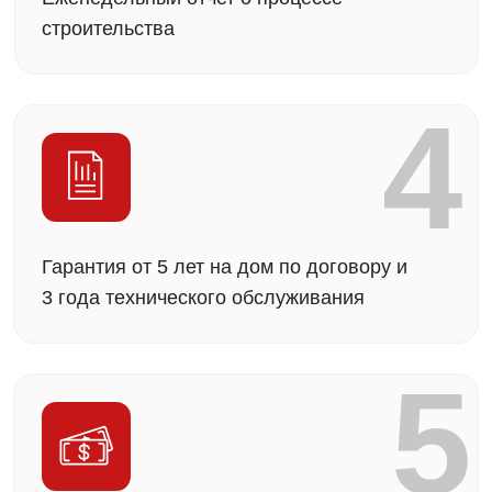
Строительство
в ипотеку
и работа
с эскроу-счетами
У нас есть
аккредитация в крупнейших банках —
Сбер, ВТБ, ДОМ.РФ
(для ипотеки на
строительство частных домов). А значит,
оформление проходит быстрее и проще, а
требования к документам — прозрачнее. Также
мы помогаем с расчётами и сопровождением
сделок по
эскроу-счетам.
Эскроу счет
При строительстве дома мы работаем через
эскроу-счета — специальный банковский
механизм, который
защищает ваши
средства.
Деньги хранятся на специальном
счёте в банке и не передаются нам