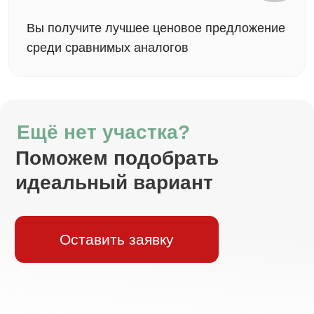
до выполнения всех условий договора. Это
означает, что ваши средства
находятся под
защитой банка
на протяжении всего
строительства.
Семейная ипотека
Процентная
Первоначальный взнос
25%
ставка
6%
Сумма кредита
Срок
до 6 млн
до 30 лет
Узнать подробнее