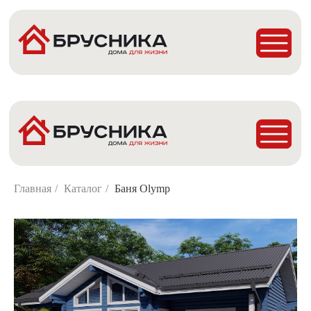
Главная
Проекты
Построенные дома
Деревянные Бани
Главная
/
Каталог
/
Баня Olymp